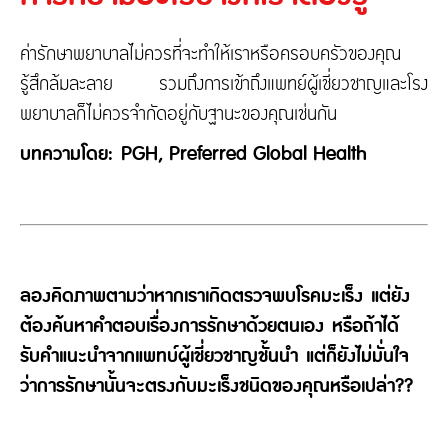
ติดต่อเรา
ความรับผิดต่อบุคคลภายนอก
ประกันภัยธุรกิจหยุดชะงัก
ค่ารักษาพยาบาลไม่ควรที่จะทำให้เราหรือครอบครัวของคุณ
ประกันภัยทางทะเล และขนส่ง
รู้สึกล้มละลาย รวมถึงการเข้าถึงแพทย์ผู้เชี่ยวชาญและโรง
เกี่ยวกับ Tune Protect
ประกันอัคคีภัย
พยาบาลก็ไม่ควรจำกัดอยู่กับฐานะของคุณเช่นกัน
เกี่ยวกับ Tune Protect
บทความโดย: PGH, Preferred Global Health
ประวัติองค์กร
การกำกับดูแลกิจการ
รายงานประจำปี
ข้อมูลสำคัญทางการเงิน
ลองคิดภาพตามว่าหากเราเกิดตรวจพบโรคมะเร็ง แต่ยัง
ต้องค้นหาคำตอบเรื่องการรักษาด้วยตนเอง หรือถ้าได้
รับคำแนะนำจากแพทบ์ผู้เชี่ยวชาญชั้นนำ แต่ก็ยังไม่มั่นใจ
ว่าการรักษานั้นจะตรงกับมะเร็งชนิดของคุณหรือเปล่า??