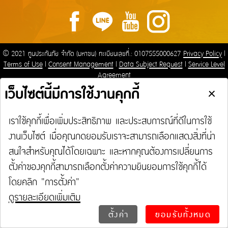
เกี่ยวกับ Tune Protect
ติดต่อเรา
Tune Protect Group
พันธมิตร
ติดต่อเรา
การเรียกร้องค่าสินไหมทดแทนกรณีการเลื่อนหรือการบอกเลิกการเดินทาง / การล่าช้าใน
ความรับผิดต่อบุคคลภายนอก
ประวัติองค์กร
โรงพยาบาล
การเดินทาง / การสูญเสียหรือเสียหายของกระเป๋าเดินทาง
ประกันภัยธุรกิจหยุดชะงัก
การกำกับดูแลกิจการ
อู่ในเครือ
รายงานประจำปี
ศูนย์บริการ
ประกันภัยทางทะเล และขนส่ง
ข้อมูลสำคัญทางการเงิน
ร้านกระจกในเครือ
เกี่ยวกับ Tune Protect
ประกันอัคคีภัย
© 2021 ทูนประกันภัย จำกัด (มหาชน) ทะเบียนเลขที่.: 0107555000627
Privacy Policy
|
Terms of Use
|
Consent Management
|
Data Subject Request
|
Service Level
เกี่ยวกับ Tune Protect
Agreement
ประวัติองค์กร
การกำกับดูแลกิจการ
รายงานประจำปี
ข้อมูลสำคัญทางการเงิน
เมนู