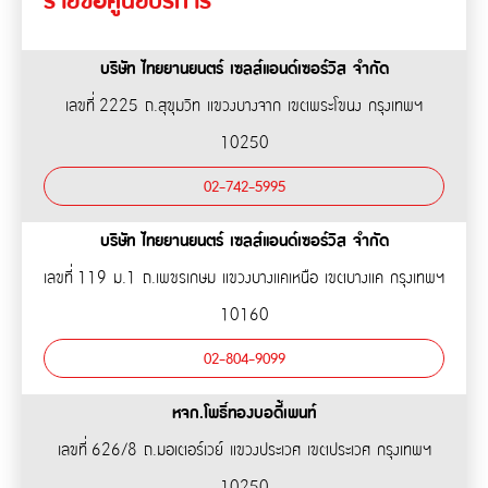
รายชื่อศูนย์บริการ
ติดต่อเรา
ความรับผิดต่อบุคคลภายนอก
ประกันภัยธุรกิจหยุดชะงัก
บริษัท ไทยยานยนตร์ เซลส์แอนด์เซอร์วิส จำกัด
ประกันภัยทางทะเล และขนส่ง
เกี่ยวกับ Tune Protect
เลขที่ 2225 ถ.สุขุมวิท แขวงบางจาก เขตพระโขนง กรุงเทพฯ
ประกันอัคคีภัย
10250
เกี่ยวกับ Tune Protect
ประวัติองค์กร
02-742-5995
การกำกับดูแลกิจการ
รายงานประจำปี
บริษัท ไทยยานยนตร์ เซลส์แอนด์เซอร์วิส จำกัด
ข้อมูลสำคัญทางการเงิน
เลขที่ 119 ม.1 ถ.เพชรเกษม แขวงบางแคเหนือ เขตบางแค กรุงเทพฯ
10160
02-804-9099
หจก.โพธิ์ทองบอดี้เพนท์
เลขที่ 626/8 ถ.มอเตอร์เวย์ แขวงประเวศ เขตประเวศ กรุงเทพฯ
10250