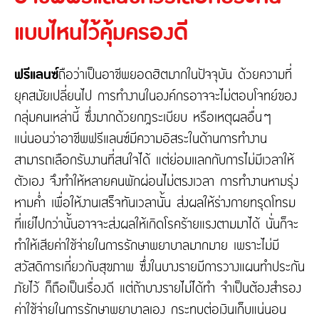
ติดต่อเรา
ความรับผิดต่อบุคคลภายนอก
แบบไหนไว้คุ้มครองดี
ประกันภัยธุรกิจหยุดชะงัก
ประกันภัยทางทะเล และขนส่ง
เกี่ยวกับ Tune Protect
ฟรีแลนซ์
ถือว่าเป็นอาชีพยอดฮิตมากในปัจจุบัน ด้วยความที่
ประกันอัคคีภัย
ยุคสมัยเปลี่ยนไป การทำงานในองค์กรอาจจะไม่ตอบโจทย์ของ
เกี่ยวกับ Tune Protect
กลุ่มคนเหล่านี้ ซึ่งมากด้วยกฎระเบียบ หรือเหตุผลอื่นๆ
ประวัติองค์กร
การกำกับดูแลกิจการ
แน่นอนว่าอาชีพฟรีแลนซ์มีความอิสระในด้านการทำงาน
รายงานประจำปี
สามารถเลือกรับงานที่สนใจได้ แต่ย่อมแลกกับการไม่มีเวลาให้
ข้อมูลสำคัญทางการเงิน
ตัวเอง จึงทำให้หลายคนพักผ่อนไม่ตรงเวลา การทำงานหามรุ่ง
หามค่ำ เพื่อให้งานเสร็จทันเวลานั้น ส่งผลให้ร่างกายทรุดโทรม
ที่แย่ไปกว่านั้นอาจจะส่งผลให้เกิดโรคร้ายแรงตามมาได้ นั่นก็จะ
ทำให้เสียค่าใช้จ่ายในการรักษาพยาบาลมากมาย เพราะไม่มี
สวัสดิการเกี่ยวกับสุขภาพ ซึ่งในบางรายมีการวางแผนทำประกัน
ภัยไว้ ก็ถือเป็นเรื่องดี แต่ถ้าบางรายไม่ได้ทำ จำเป็นต้องสำรอง
ค่าใช้จ่ายในการรักษาพยาบาลเอง กระทบต่อเงินเก็บแน่นอน