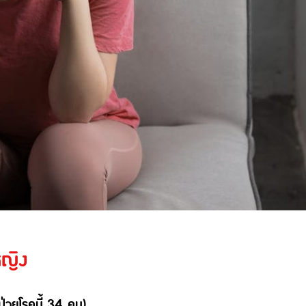
หญิง
ป่วยโรคนี้ 34 คน)