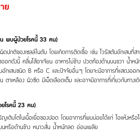
ชาย
น พบผู้ป่วยโรคนี้ 33 คน)
ิดปกติของเซลล์ในตับ โดยเกิดการติดเชื้อ เช่น ไวรัสตับอักเสบที่สาม
สดงออกดังนี้ คลื่นไส้อาเจียน อาหารไม่ข้าง ปวดท้องด้านบนขวา น้ำห
ัสตับอักเสบชนิด B หรือ C และปัจจัยอื่นๆ โดยจะมีอาการที่แสดงออก
น ตาเหลือง ผิวซีด มีเม็ดเลือดเต็ม และอาจมีอาการที่เกี่ยวกับทางเ
วยโรคนี้ 23 คน)
มเจริญเติบโตในเนื้อเยื่อของปอด โดยอาการที่พบบ่อยได้แก่ ไอแห้งหรือ
บนหรือด้านข้าง หนาวสั่น น้ำหนักลด อ่อนเพลีย