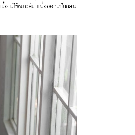
นื้อ มีไข้หนาวสั่น เหงื่อออกมาในกลาง