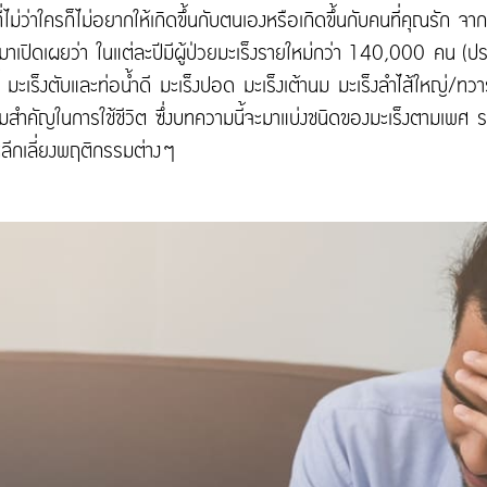
งที่ไม่ว่าใครก็ไม่อยากให้เกิดขึ้นกับตนเองหรือเกิดขึ้นกับคนที่คุณรัก
กมาเปิดเผยว่า ในแต่ละปีมีผู้ป่วยมะเร็งรายใหม่กว่า 140,000 คน
ี้ มะเร็งตับและท่อน้ำดี มะเร็งปอด มะเร็งเต้านม มะเร็งลำไส้ใหญ่/ทว
มสำคัญในการใช้ชีวิต ซึ่งบทความนี้จะมาแบ่งชนิดของมะเร็งตามเพศ 
ลีกเลี่ยงพฤติกรรมต่างๆ