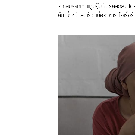
จากสมรรถภาพภูมิคุ้มกันโรคลดลง โดยอา
คืน น้ำหนักลดเร็ว เบื่ออาหาร ไอเรื้