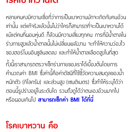
ติดต่อเรา
ความรับผิดต่อบุคคลภายนอก
ประกันภัยธุรกิจหยุดชะงัก
หลายคนคงมีความเชื่อที่ว่าการเป็นเบาหวานมักจะเกิดกับคนอ้วน
ประกันภัยทางทะเล และขนส่ง
เท่านั้น แต่แท้จริงแล้วนั้นไม่ว่าใครก็สามารถที่จะเป็นเบาหวานได้
เกี่ยวกับ Tune Protect
ประกันอัคคีภัย
แม้แต่คนที่ผอมหุ่นดี ก็ล้วนมีความเสี่ยงทุกคน การที่มีน้ำตาลใน
เกี่ยวกับ Tune Protect
ร่างกายสูงแล้วน้ำตาลนั้นไม่เปลี่ยนพลังงาน จะทำให้ความว่องไว
ประวัติองค์กร
ของฮอร์โมนอินซูลินลดลง และทำให้น้ำตาลเลือดสูงในที่สุด
การกำกับดูแลกิจการ
รายงานประจำปี
ทั้งนี้เราสามารถตรวจเช็กร่างกายของเราได้เบื้องต้นโดยการ
ข้อมูลสำคัญทางการเงิน
คำนวณค่า BMI ซึ่งค่านี้คือค่าดัชนีที่ใช้ชี้วัดความสมดุลของน้ำ
หนักตัว (กิโลกรัม) และส่วนสูง (เซนติเมตร) ซึ่งทำให้ระบุได้ว่า
ตอนนี้รูปร่างอยู่ในระดับใด รวมถึงดูได้ว่าตนเองอ้วนมากไป
หรือผอมเกินไป
สามารถเช็กค่า BMI ได้ที่นี่
โรคเบาหวาน คือ