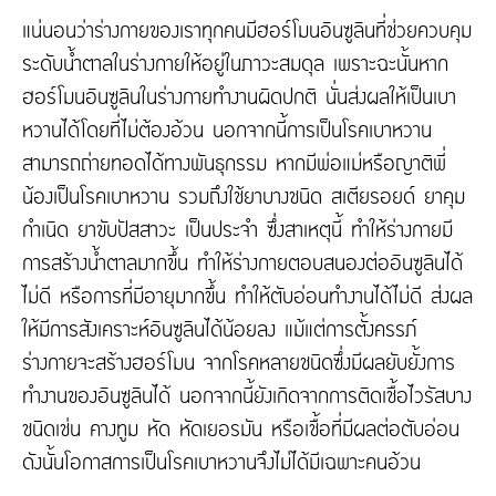
แน่นอนว่าร่างกายของเราทุกคนมีฮอร์โมนอินซูลินที่ช่วยควบคุม
ระดับน้ำตาลในร่างกายให้อยู่ในภาวะสมดุล เพราะฉะนั้นหาก
ฮอร์โมนอินซูลินในร่างกายทำงานผิดปกติ นั่นส่งผลให้เป็นเบา
หวานได้โดยที่ไม่ต้องอ้วน นอกจากนี้การเป็นโรคเบาหวาน
สามารถถ่ายทอดได้ทางพันธุกรรม หากมีพ่อแม่หรือญาติพี่
น้องเป็นโรคเบาหวาน รวมถึงใช้ยาบางชนิด สเตียรอยด์ ยาคุม
กำเนิด ยาขับปัสสาวะ เป็นประจำ ซึ่งสาเหตุนี้ ทำให้ร่างกายมี
การสร้างน้ำตาลมากขึ้น ทำให้ร่างกายตอบสนองต่ออินซูลินได้
ไม่ดี หรือการที่มีอายุมากขึ้น ทำให้ตับอ่อนทำงานได้ไม่ดี ส่งผล
ให้มีการสังเคราะห์อินซูลินได้น้อยลง แม้แต่การตั้งครรภ์
ร่างกายจะสร้างฮอร์โมน จากโรคหลายชนิดซึ่งมีผลยับยั้งการ
ทำงานของอินซูลินได้ นอกจากนี้ยังเกิดจากการติดเชื้อไวรัสบาง
ชนิดเช่น คางทูม หัด หัดเยอรมัน หรือเชื้อที่มีผลต่อตับอ่อน
ดังนั้นโอกาสการเป็นโรคเบาหวานจึงไม่ได้มีเฉพาะคนอ้วน