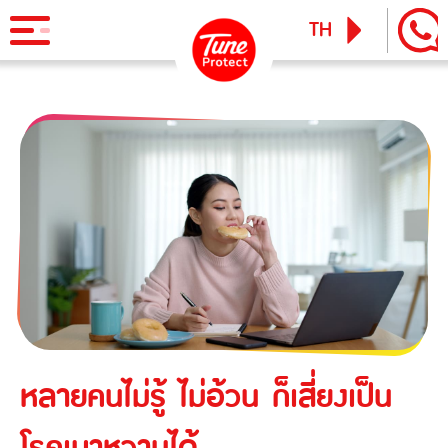
TH
EN
ผลิตภัณฑ์
ประกันภัยสำหรับบุคคล
ข่าวสารและกิจกรรม
ประกันภัยการเดินทาง
ทูน ไอพาส
ทูน ทราเวล ประกันเดินทางต่างประเทศ
บริการ
ประกันภัยสำหรับธุรกิจ
Tune Care
ประกันความเสี่ยงภัยทุกชนิดสำหรับงานรับเหมาก่อสร้าง/ติดตั้ง
เรียกร้องสินไหม
Tune Connect
เครื่องจักร
Lounge Pass
ประกันภัยความเสี่ยงภัยทุกชนิดของเครื่องจักรที่ใช้ในงาน
หลายคนไม่รู้ ไม่อ้วน ก็เสี่ยงเป็น
บทความแนะนำ
ก่อสร้าง
โรคเบาหวานได้
ประกันความเสี่ยงภัยทุกชนิดของอุตสาหกรรม