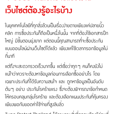
ติดต่อเรา
ความรับผิดต่อบุคคลภายนอก
เว็บไซต์ต้องรู้อะไรบ้าง
ประกันภัยธุรกิจหยุดชะงัก
ประกันภัยทางทะเล และขนส่ง
เกี่ยวกับ Tune Protect
ในยุคเทคโนโลยีที่ทุกสิ่งล้วนเป็นเรื่องง่ายดายเพียงแค่ปลายนิ้ว
ประกันอัคคีภัย
คลิก การซื้อประกันก็ถือเป็นหนึ่งในนั้น จากที่ต้องใช้เอกสารปึก
เกี่ยวกับ Tune Protect
ใหญ่ มีขั้นตอนยุ่งยาก แต่ตอนนี้คุณสามารถที่จะซื้อประกัน
ประวัติองค์กร
แบบออนไลน์ผ่านเว็บไซต์ได้แล้ว เพียงแค่ใช้เวลากรอกข้อมูลไม่
การกำกับดูแลกิจการ
รายงานประจำปี
กี่นาที
ข้อมูลสำคัญทางการเงิน
แต่ถึงจะสะดวกรวดเร็วมากขึ้น แต่เชื่อว่าทุกๆ คนก็คงยังไม่
แน่ใจว่าควรจะต้องหาข้อมูลก่อนการเลือกซื้ออย่างไร โดย
เฉพาะประกันที่ได้รับความสนใจ และ ถูกหาข้อมูลเป็นอันดับ
ต้นๆ อย่าง ประกันโรคร้ายแรง ซึ่งจะต้องพิจารณาข้อกำหนด
ให้ครอบคลุมกลุ่มโรคร้าย และต้องเลือกแผนประกันที่คุ้มครอง
เพียงพอกับยอดค่าใช้จ่ายที่สูงลิบลิ่ว