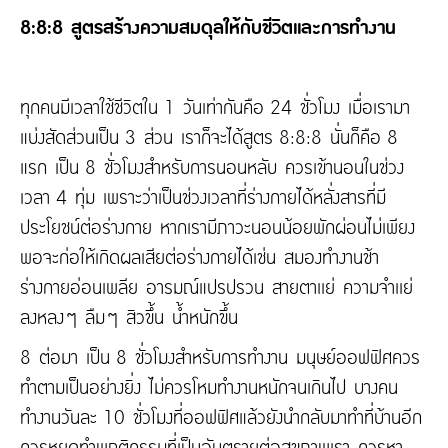
8:8:8 สูตรสร้างความสมดุลให้กับชีวิตเเละการทำงาน
ทุกคนมีเวลาใช้ชีวิตใน 1 วันเท่ากันคือ 24 ชั่วโมง เมื่อเรามา
แบ่งสัดส่วนเป็น 3 ส่วน เราก็จะได้สูตร 8:8:8 นั่นก็คือ 8
แรก เป็น 8 ชั่วโมงสำหรับการนอนหลับ ควรเข้านอนในช่วง
เวลา 4 ทุ่ม เพราะว่าเป็นช่วงเวลาที่ร่างกายได้หลั่งสารที่มี
ประโยชน์ต่อร่างกาย หากเรามีภาวะนอนน้อยพักผ่อนไม่เพียง
พอจะก่อให้เกิดผลเสียต่อร่างกายได้เช่น สมองทำงานช้า
ร่างกายอ่อนเพลีย อารมณ์แปรปรวน สายตาเเย่ ความจำเเย่
ลงหลงๆ ลืมๆ สิวขึ้น น้ำหนักขึ้น
8 ต่อมา เป็น 8 ชั่วโมงสำหรับการทำงาน มนุษย์ออฟฟิศควร
ทำตามเป็นอย่างยิ่ง ไม่ควรโหมทำงานหนักจนเกินไป บางคน
ทำงานวันละ 10 ชั่วโมงที่ออฟฟิศแล้วยังนำกลับมาทำที่บ้านอีก
ควรหยุดทำพฤติกรรมที่เป็นอันตรายต่อสุขภาพเรา ควรหา