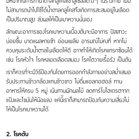
มีหน้าที่ในการทำน้ำตาลกลูโคสเข้าสู่เซลล์ต่างๆ ในร่างกาย เมื่อ
ไม่สามารถนำไปใช้ได้น้ำตาลกลูโคสจึงเกิดการสะสมอยู่ในเลือด
เป็นปริมาณสูง ส่งผลให้เป็นเบาหวานนั่นเอง
ลักษณะอาการของโรคเบาหวานเบื้องต้นจะมีอาการ ปัสสาวะ
บ่อยขึ้น บาดแผลหายช้า อ่อนเพลีย อารมณ์ไม่คงที่ หากไม่
ควบคุมระดับน้ำตาลในเลือดให้ดี อาจทำให้เกิดโรคแทรกซ้อนได้
เช่น โรคหัวใจ โรคหลอดเลือดสมอง โรคไตวายเรื้อรัง เป็นต้น
เราก็ควรที่จะมีวิธีป้องกันโดยการออกกำลังกายอย่างสม่ำเสมอ
รับประทานข้าวกล้องแทนข้าวขาว ไม่ดื่มแอลกอฮอล์ ทาน
อาหารให้ครบ 5 หมู่ เน้นทานผักผลไม้ ลดคาร์โบไฮเดรตจาก
แป้งและไขมันให้น้อยลง แค่นี้เราก็สามารถป้องกันความเสี่ยงไม่
ให้เป็นโรคเบาหวานได้
2. โรคตับ