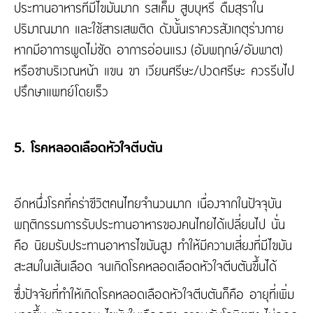
ประทานอาหารที่มีไขมันมาก รสเค็ม สูบบุหรี่ ดื่มสุราใน
ปริมาณมาก และใช้สารเสพติด ดังนั้นเราควรสังเกตุร่างกาย
หากมีอาการพูดไม่ชัด อาการอ่อนแรง (อัมพฤกษ์/อัมพาต)
หรือชาบริเวณหน้า แขน ขา เวียนศรีษะ/ปวดศรีษะ ควรรีบไป
ปรึกษาแพทย์โดยเร็ว
5. โรคหลอดเลือดหัวใจตีบตัน
อีกหนึ่งโรคที่คร่าชีวิตคนไทยจำนวนมาก เนื่องจากในปัจจุบัน
พฤติกรรมการรับประทานอาหารของคนไทยได้เปลี่ยนไป นั่น
คือ นิยมรับประทานอาหารไขมันสูง ทำให้มีความเสี่ยงที่มีไขมัน
สะสมในเส้นเลือด จนเกิดโรคหลอดเลือดหัวใจตีบตันขึ้นได้
ซึ่งปัจจัยที่ทำให้เกิดโรคหลอดเลือดหัวใจตีบตันก็คือ อายุที่เพิ่ม