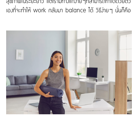
สุขภาพในระยะยาว แต่เรามีทางแก้ง่ายๆที่สามารถทำได้ด้วยตัว
เองที่จะทำให้ work กลับมา balance ได้ วิธีง่ายๆ นั่นก็คือ