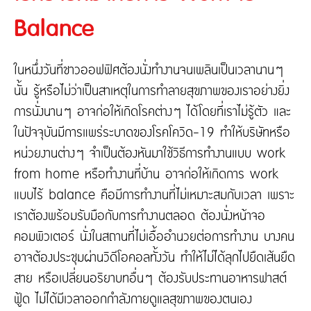
ติดต่อเรา
ความรับผิดต่อบุคคลภายนอก
Balance
ประกันภัยธุรกิจหยุดชะงัก
ประกันภัยทางทะเล และขนส่ง
เกี่ยวกับ Tune Protect
ในหนึ่งวันที่ชาวออฟฟิศต้องนั่งทำงานจนเพลินเป็นเวลานานๆ
ประกันอัคคีภัย
นั้น รู้หรือไม่ว่าเป็นสาเหตุในการทำลายสุขภาพของเราอย่างยิ่ง
เกี่ยวกับ Tune Protect
การนั่งนานๆ อาจก่อให้เกิดโรคต่างๆ ได้โดยที่เราไม่รู้ตัว และ
ประวัติองค์กร
ในปัจจุบันมีการแพร่ระบาดของโรคโควิด-19 ทำให้บริษัทหรือ
การกำกับดูแลกิจการ
รายงานประจำปี
หน่วยงานต่างๆ จำเป็นต้องหันมาใช้วิธีการทำงานแบบ work
ข้อมูลสำคัญทางการเงิน
from home หรือทำงานที่บ้าน อาจก่อให้เกิดการ work
แบบไร้ balance คือมีการทำงานที่ไม่เหมาะสมกับเวลา เพราะ
เราต้องพร้อมรับมือกับการทำงานตลอด ต้องนั่งหน้าจอ
คอมพิวเตอร์ นั่งในสถานที่ไม่เอื้ออำนวยต่อการทำงาน บางคน
อาจต้องประชุมผ่านวิดีโอคอลทั้งวัน ทำให้ไม่ได้ลุกไปยืดเส้นยืด
สาย หรือเปลี่ยนอริยาบทอื่นๆ ต้องรับประทานอาหารฟาสต์
ฟู้ด ไม่ได้มีเวลาออกกำลังกายดูแลสุขภาพของตนเอง