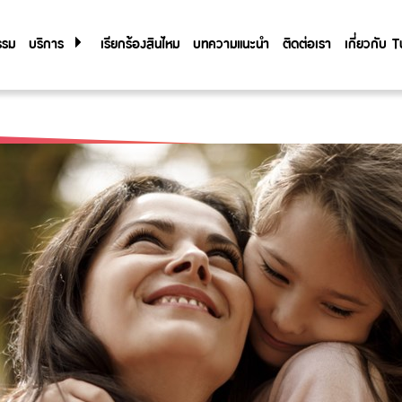
รรม
บริการ
เรียกร้องสินไหม
บทความแนะนำ
ติดต่อเรา
เกี่ยวกับ
เกี่ยวกับ
Tune Care
Tune Connect
ประวัติองค
Lounge Pass
การกำกับด
รายงานประ
ข้อมูลสำค