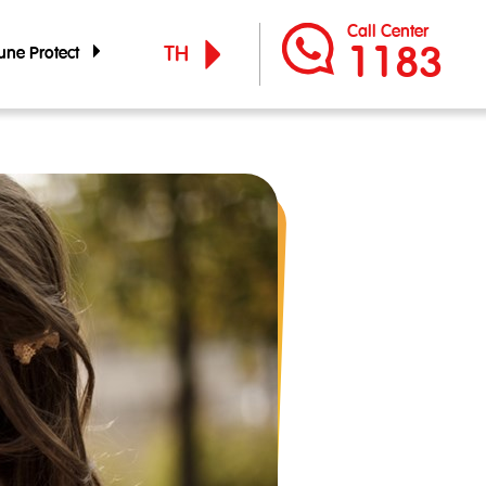
Call Center
1183
TH
 Tune Protect
 Tune Protect
EN
์กร
ูแลกิจการ
จำปี
ัญทางการเงิน