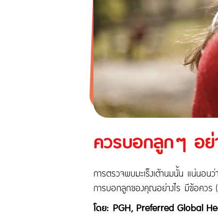
ทูน ไอพาส
ทูน ทราเวล ประกันเดินทางต่างปร
ประกันภัยสำหรับธุรกิจ
ประกันความเสี่ยงภัยทุกชนิดสำ
ก่อสร้าง/ติดตั้งเครื่องจักร
ประกันความเสี่ยงภัยทุกชนิด
ประกันภัยธุรกิจหยุดชะงัก
ประกันอัคคีภัย
ควรบอกลูกๆ อย่า
การตรวจพบมะเร็งเต้านมนั้น แน่นอนว่าเ
การบอกลูกของคุณอย่างไร มีข้อควร 
โดย: PGH, Preferred Global He