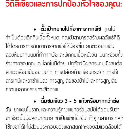
วิถีสีเขียวและการปกป้องหัวใจของคุณ:
• ตั้งเป้าหมายไปที่อาหารจากพืช
คุณไม่
จำเป็นต้องเลิกกินเนื้อทั้งหมด คุณยังสามารถสร้างผลลัพธ์ที่ดี
ได้โดยการการกินอาหารจากพืชให้บ่อยขึ้น ยกตัวอย่างเช่น
ลองหันมากินนมที่ทำจากพืชและพักกินเนื้อหนึ่งวัน มันจะช่วยทั้ง
ร่างกายของคุณและโลกใบนี้ด้วย ปศุสัตว์มีผลกระทบเชิงลบต่อ
สิ่งแวดล้อมเป็นอย่างมาก การปล่อยก๊าชเรือนกระจก การใช้
สารเคมีและยาฆ่าแมลง การสูญเสียของป่าไม้และการสูญเสีย
ความหลากหลายทางชีวภาพ
• ดื่มชมเขียว 3 - 5 แก้วหรือมากกว่าต่อ
วัน
ยาแผนโบราณและความรู้ทางแพทย์ร่วมสมัยได้ยอมรับว่า
ชาเขียวนั้นมีผลดีมากมาย ชาเป็นพืชที่ยั่งยืน ถ้าคุณสามารถเลิก
ใช้ถุงชาได้(ที่มีส่วนประกอบของพลาสติก)จะช่วยสิ่งแวดล้อมได้