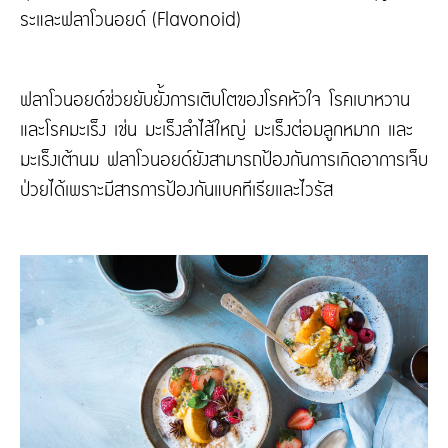
ระและฟลาโวนอยด์ (Flavonoid)
ฟลาโวนอยด์ช่วยยับยั้งการเติบโตของโรคหัวใจ โรคเบาหวาน
และโรคมะเร็ง เช่น มะเร็งลำไส้ใหญ่ มะเร็งต่อมลูกหมาก และ
มะเร็งเต้านม ฟลาโวนอยด์ยังสามารถป้องกันการเกิดอาการเจ็บ
ป่วยได้เพราะมีสารการป้องกันแบคทีเรียและไวรัส