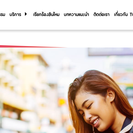
รรม
บริการ
เรียกร้องสินไหม
บทความแนะนำ
ติดต่อเรา
เกี่ยวกับ
เกี่ยวกับ
Tune Care
Tune Connect
ประวัติองค
Lounge Pass
การกำกับด
รายงานประ
ข้อมูลสำค