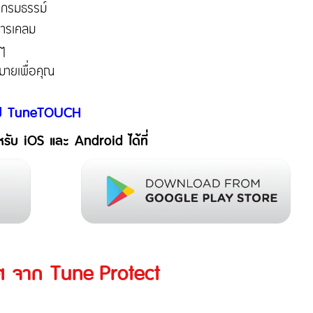
บกรมธรรม์
การเคลม
งๆ
มายเพื่อคุณ
ับแอป TuneTOUCH
บ iOS และ Android ได้ที่
ศ จาก Tune Protect