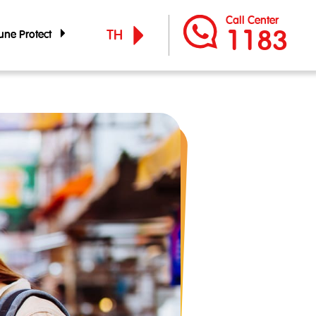
Call Center
1183
TH
 Tune Protect
 Tune Protect
EN
์กร
ูแลกิจการ
จำปี
ัญทางการเงิน