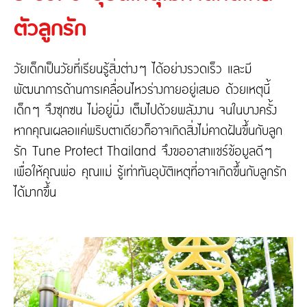
ติดต่อเรา
ความรับผิดต่อบุคคลภายนอก
ตัวลูกรัก
ประกันภัยธุรกิจหยุดชะงัก
ประกันภัยทางทะเล และขนส่ง
เกี่ยวกับ Tune Protect
วัยเด็กเป็นวัยที่เรียนรู้สิ่งต่างๆ ได้อย่างรวดเร็ว และมี
ประกันอัคคีภัย
พัฒนาการด้านการเคลื่อนไหวร่างกายอยู่เสมอ ด้วยเหตุนี้
เกี่ยวกับ Tune Protect
เด็กๆ จึงซุกซน ไม่อยู่นิ่ง เต็มไปด้วยพลังงาน จนในบางครั้ง
ประวัติองค์กร
หากคุณเผลอแค่พริบตาเดียวก็อาจเกิดสิ่งไม่คาดฝันขึ้นกับลูก
การกำกับดูแลกิจการ
รายงานประจำปี
รัก Tune Protect Thailand จึงขออาสาแชร์ข้อมูลดีๆ
ข้อมูลสำคัญทางการเงิน
เพื่อให้คุณพ่อ คุณแม่ รู้เท่าทันอุบัติเหตุที่อาจเกิดขึ้นกับลูกรัก
ได้มากขึ้น