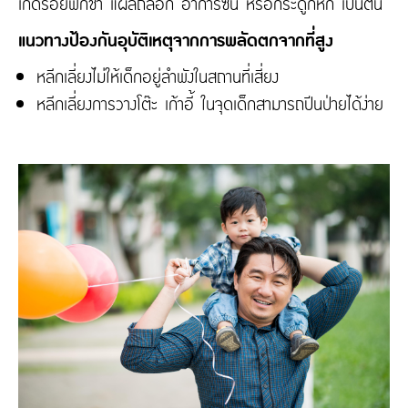
เกิดรอยฟกช้ำ แผลถลอก อาการซ้น หรือกระดูกหัก เป็นต้น
แนวทางป้องกันอุบัติเหตุจากการพลัดตกจากที่สูง
หลีกเลี่ยงไม่ให้เด็กอยู่ลำพังในสถานที่เสี่ยง
หลีกเลี่ยงการวางโต๊ะ เก้าอี้ ในจุดเด็กสามารถปีนป่ายได้ง่าย