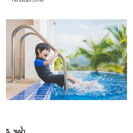
5. จมน้ำ