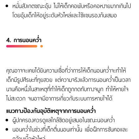
หมั่นสังเกตขณะอุ้ม ไม่ให้เด็กคอพับหรือคอหงายมากเกินไป
โดยอุ้มเด็กให้อยู่ระดับหัวไหล่และใช้แขนรองก้นเสมอ
4. การนอนคว่ำ
คุณอาจจะเคยได้ยินความเชื่อที่ว่าการให้เด็กนอนคว่ำจะทำให้
เด็กมีรูปศีรษะที่ทุยสวย แต่ความจริงแล้วการนอนคว่ำเป็นเวลา
นานคือหนึ่งในสาเหตุที่ทำให้เด็กถูกกดทับทางจมูก ทำให้หายใจ
ไม่สะดวก จนอาจมีอาการเกี่ยวกับระบบการหายใจได้
แนวทางป้องกันอุบัติเหตุจากการนอนคว่ำ
ผู้ปกครองควรดูแลใกล้ชิดอยู่เสมอในขณะนอนคว่ำ
นอนคว่ำในช่วงที่เด็กตื่นนอนเท่านั้น เพื่อฝึกการชันคอและ
กล้ามเนื้อหัวไหล่