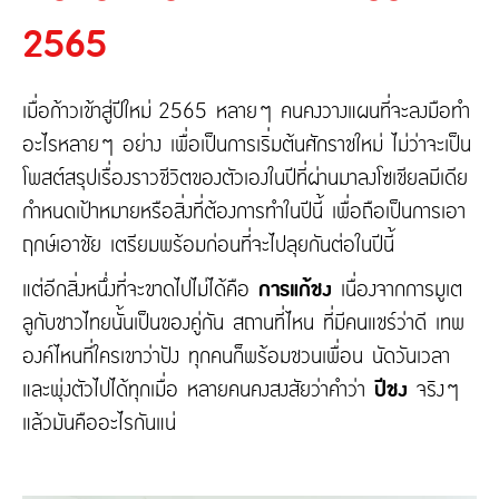
ติดต่อเรา
ความรับผิดต่อบุคคลภายนอก
2565
ประกันภัยธุรกิจหยุดชะงัก
ประกันภัยทางทะเล และขนส่ง
เกี่ยวกับ Tune Protect
เมื่อก้าวเข้าสู่ปีใหม่ 2565 หลายๆ คนคงวางแผนที่จะลงมือทำ
ประกันอัคคีภัย
อะไรหลายๆ อย่าง เพื่อเป็นการเริ่มต้นศักราชใหม่ ไม่ว่าจะเป็น
เกี่ยวกับ Tune Protect
โพสต์สรุปเรื่องราวชีวิตของตัวเองในปีที่ผ่านมาลงโซเชียลมีเดีย
ประวัติองค์กร
กำหนดเป้าหมายหรือสิ่งที่ต้องการทำในปีนี้ เพื่อถือเป็นการเอา
การกำกับดูแลกิจการ
รายงานประจำปี
ฤกษ์เอาชัย เตรียมพร้อมก่อนที่จะไปลุยกันต่อในปีนี้
ข้อมูลสำคัญทางการเงิน
แต่อีกสิ่งหนึ่งที่จะขาดไปไม่ได้คือ
การแก้ชง
เนื่องจากการมูเต
ลูกับชาวไทยนั้นเป็นของคู่กัน สถานที่ไหน ที่มีคนแชร์ว่าดี เทพ
องค์ไหนที่ใครเขาว่าปัง ทุกคนก็พร้อมชวนเพื่อน นัดวันเวลา
และพุ่งตัวไปได้ทุกเมื่อ หลายคนคงสงสัยว่าคำว่า
ปีชง
จริงๆ
แล้วมันคืออะไรกันแน่