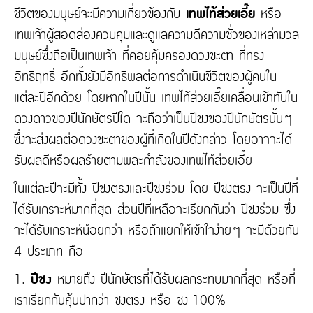
ชีวิตของมนุษย์จะมีความเกี่ยวข้องกับ
เทพไท้ส่วยเอี๊ย
หรือ
เทพเจ้าผู้สอดส่องควบคุมและดูแลความดีความชั่วของเหล่ามวล
มนุษย์ซึ่งถือเป็นเทพเจ้า ที่คอยคุ้มครองดวงชะตา ที่ทรง
อิทธิฤทธิ์ อีกทั้งยังมีอิทธิพลต่อการดำเนินชีวิตของผู้คนใน
แต่ละปีอีกด้วย โดยหากในปีนั้น เทพไท้ส่วยเอี๊ยเคลื่อนเข้าทับใน
ดวงดาวของปีนักษัตรปีใด จะถือว่าเป็นปีชงของปีนักษัตรนั้นๆ
ซึ่งจะส่งผลต่อดวงชะตาของผู้ที่เกิดในปีดังกล่าว โดยอาจจะได้
รับผลดีหรือผลร้ายตามพละกำลังของเทพไท้ส่วยเอี๊ย
ในแต่ละปีจะมีทั้ง ปีชงตรงและปีชงร่วม โดย ปีชงตรง จะเป็นปีที่
ได้รับเคราะห์มากที่สุด ส่วนปีที่เหลือจะเรียกกันว่า ปีชงร่วม ซึ่ง
จะได้รับเคราะห์น้อยกว่า หรือถ้าแยกให้เข้าใจง่ายๆ จะมีด้วยกัน
4 ประเภท คือ
1.
ปีชง
หมายถึง ปีนักษัตรที่ได้รับผลกระทบมากที่สุด หรือที่
เราเรียกกันคุ้นปากว่า ชงตรง หรือ ชง 100%