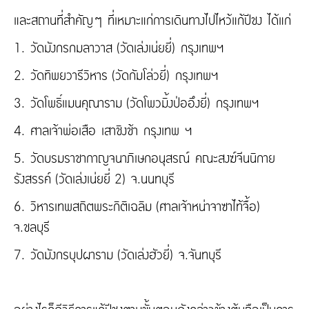
และสถานที่สำคัญๆ ที่เหมาะแก่การเดินทางไปไหว้แก้ปีชง ได้แก่
1. วัดมังกรกมลาวาส (วัดเล่งเน่ยยี่) กรุงเทพฯ
2. วัดทิพยวารีวิหาร (วัดกัมโล่วยี่) กรุงเทพฯ
3. วัดโพธิ์แมนคุณาราม (วัดโพวมิ้งป่ออึงยี่) กรุงเทพฯ
4. ศาลเจ้าพ่อเสือ เสาชิงช้า กรุงเทพ ฯ
5. วัดบรมราชากาญจนาภิเษกอนุสรณ์ คณะสงฆ์จีนนิกาย
รังสรรค์ (วัดเล่งเน่ยยี่ 2) จ.นนทบุรี
6. วิหารเทพสถิตพระกิติเฉลิม (ศาลเจ้าหน่าจาซาไท้จื้อ)
จ.ชลบุรี
7. วัดมังกรบุปผาราม (วัดเล่งฮัวยี่) จ.จันทบุรี