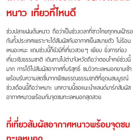
ติดต่อเรา
ความรับผิดต่อบุคคลภายนอก
หนาว เที่ยวที่ไหนดี
ประกันภัยธุรกิจหยุดชะงัก
ประกันภัยทางทะเล และขนส่ง
เกี่ยวกับ Tune Protect
ช่วงปลายฝนต้นหนาว ถือว่าเป็นช่วงเวลาที่ชาวไทยทุกคนเฝ้ารอ
ประกันอัคคีภัย
กันทั้งประเทศเพราะจะได้สัมผัสกับอากาศเย็นสบายตัว ไม่ร้อน
เกี่ยวกับ Tune Protect
เหนอะหนะ แถมช่วงนี้ก็ยังมีที่เที่ยวสวยๆ เพียบ ยิ่งการท่อง
ประวัติองค์กร
เที่ยวเชิงธรรมชาติ เดินทางไปต่างจังหวัดถือว่าตอบโจทย์ช่วงนี้
การกำกับดูแลกิจการ
รายงานประจำปี
มาก การได้ไปสัมผัสอากาศที่บริสุทธิ์ ชมวิวทะเลหมอกยามเช้า
ข้อมูลสำคัญทางการเงิน
พร้อมรับความสดชื่นจากพืชพรรณธรรมชาติที่อุดมสมบูรณ์
ช่วงเดือนนี้ถือว่าเหมาะ บทความนี้ขอแนะนำแลนด์มาร์กสัมผัส
อากาศหนาวพร้อมกับจุดชมทะเลหมอกสุดสวย
ที่เที่ยวสัมผัสอากาศหนาวพร้อมจุดชม
ทะเลหมอก