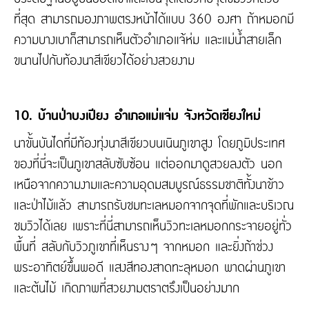
ที่สุด สามารถมองภาพตรงหน้าได้แบบ 360 องศา ถ้าหมอกมี
ความบางเบาก็สามารถเห็นตัวอำเภอแจ้ห่ม และแม่น้ำสายเล็ก
ขนานไปกับท้องนาสีเขียวได้อย่างสวยงาม
10. บ้านป่าบงเปียง อำเภอแม่แจ่ม จังหวัดเชียงใหม่
นาขั้นบันไดที่มีท้องทุ่งนาสีเขียวบนเนินภูเขาสูง โดยภูมิประเทศ
ของที่นี่จะเป็นภูเขาสลับซับซ้อน แต่ออกมาดูสวยลงตัว นอก
เหนือจากความงามและความอุดมสมบูรณ์ธรรมชาติทั้งนาข้าว
และป่าไม้แล้ว สามารถรับชมทะเลหมอกจากจุดที่พักและบริเวณ
ชมวิวได้เลย เพราะที่นี่สามารถเห็นวิวทะเลหมอกกระจายอยู่ทั่ว
พื้นที่ สลับกับวิวภูเขาที่เห็นรางๆ จากหมอก และยิ่งถ้าช่วง
พระอาทิตย์ขึ้นพอดี แสงสีทองสาดทะลุหมอก พาดผ่านภูเขา
และต้นไม้ เกิดภาพที่สวยงามตราตรึงเป็นอย่างมาก