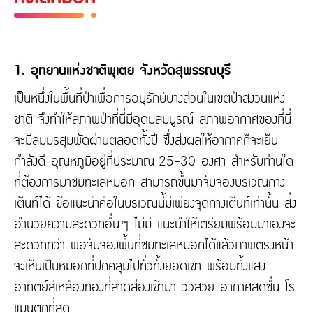
1. อุทยานแห่งชาติพุเตย จังหวัดสุพรรณบุรี
เป็นหนึ่งในพื้นที่ป่าเพื่อการอนุรักษ์บางส่วนในเขตป่าสงวนแห่ง
ชาติ จึงทำให้สภาพป่าที่นี่มีอุดมสมบูรณ์ สภาพอากาศของที่นี่
จะมีลมมรสุมพัดผ่านตลอดทั้งปี ซึ่งส่งผลให้อากาศก็จะเย็น
กำลังดี อุณหภูมิอยู่ที่ประมาณ 25-30 องศา สำหรับท่านใด
ที่ต้องการมาชมทะเลหมอก สามารถขึ้นมาจับจองบริเวณกาง
เต็นท์ได้ ข้อแนะนำคือในบริเวณนี้มีเพียงจุดกางเต็นท์เท่านั้น สิ่ง
อำนวยความสะดวกอื่นๆ ไม่มี แนะนำให้เตรียมพร้อมมาเองจะ
สะดวกกว่า พอจับจองพื้นที่ชมทะเลหมอกได้แล้วภาพตรงหน้า
จะเห็นเป็นหมอกที่ปกคลุมไปทั่วทั้งยอดเขา พร้อมทั้งแสง
อาทิตย์สีเหลืองทองที่สาดส่องเข้ามา วิวสวย อากาศสดชื่น โร
แมนติกที่สุด