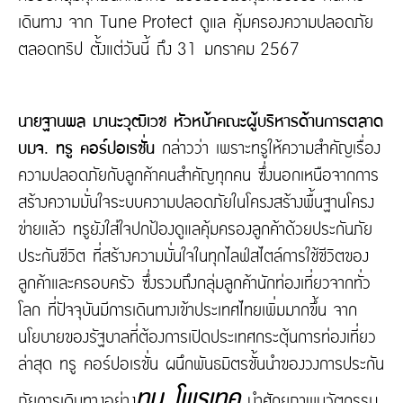
เดินทาง จาก Tune Protect ดูแล คุ้มครองความปลอดภัย
ตลอดทริป ตั้งแต่วันนี้ ถึง 31 มกราคม 2567
นายฐานพล มานะวุฒิเวช หัวหน้าคณะผู้บริหารด้านการตลาด
บมจ. ทรู คอร์ปอเรชั่น
กล่าวว่า เพราะทรูให้ความสำคัญเรื่อง
ความปลอดภัยกับลูกค้าคนสำคัญทุกคน ซึ่งนอกเหนือจากการ
สร้างความมั่นใจระบบความปลอดภัยในโครงสร้างพื้นฐานโครง
ข่ายแล้ว ทรูยังใส่ใจปกป้องดูแลคุ้มครองลูกค้าด้วยประกันภัย
ประกันชีวิต ที่สร้างความมั่นใจในทุกไลฟ์สไตล์การใช้ชีวิตของ
ลูกค้าและครอบครัว ซึ่งรวมถึงกลุ่มลูกค้านักท่องเที่ยวจากทั่ว
โลก ที่ปัจจุบันมีการเดินทางเข้าประเทศไทยเพิ่มมากขึ้น จาก
นโยบายของรัฐบาลที่ต้องการเปิดประเทศกระตุ้นการท่องเที่ยว
ล่าสุด ทรู คอร์ปอเรชั่น ผนึกพันธมิตรชั้นนำของวงการประกัน
ทูน โพรเทค
ภัยการเดินทางอย่าง
นำศักยภาพนวัตกรรม