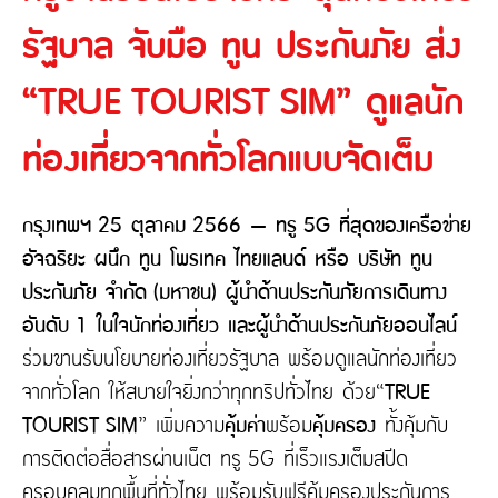
ติดต่อเรา
ความรับผิดต่อบุคคลภายนอก
รัฐบาล จับมือ ทูน ประกันภัย ส่ง
ประกันภัยธุรกิจหยุดชะงัก
ประกันภัยทางทะเล และขนส่ง
“TRUE TOURIST SIM” ดูแลนัก
เกี่ยวกับ Tune Protect
ประกันอัคคีภัย
ท่องเที่ยวจากทั่วโลกแบบจัดเต็ม
เกี่ยวกับ Tune Protect
ประวัติองค์กร
การกำกับดูแลกิจการ
กรุงเทพฯ 25 ตุลาคม 2566 – ทรู 5G ที่สุดของเครือข่าย
รายงานประจำปี
อัจฉริยะ ผนึก ทูน โพรเทค ไทยแลนด์ หรือ บริษัท ทูน
ข้อมูลสำคัญทางการเงิน
ประกันภัย จำกัด (มหาชน) ผู้นำด้านประกันภัยการเดินทาง
อันดับ 1 ในใจนักท่องเที่ยว และผู้นำด้านประกันภัยออนไลน์
ร่วมขานรับนโยบายท่องเที่ยวรัฐบาล พร้อมดูแลนักท่องเที่ยว
จากทั่วโลก ให้สบายใจยิ่งกว่าทุกทริปทั่วไทย ด้วย“
TRUE
TOURIST SIM
” เพิ่มความ
คุ้มค่า
พร้อม
คุ้มครอง
ทั้งคุ้มกับ
การติดต่อสื่อสารผ่านเน็ต ทรู 5G ที่เร็วแรงเต็มสปีด
ครอบคลุมทุกพื้นที่ทั่วไทย พร้อมรับฟรีคุ้มครองประกันการ