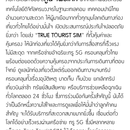
เทคโนโลยีดิจิทัลครบวงจรในฐานะเทเลคอม เทคคอมปานีไทย
อำนวยความสะดวก ให้ผู้มาเยือนจากทั่วทุกมุมโลกเดินทางท่อง
เที่ยวทั่วไทยได้อย่างมั่นใจ เปิดประสบการณ์ประทับใจปลอดภัย
ยิ่งกว่า โดยส่ง “
TRUE TOURIST SIM
” ที่ทั้งคุ้มค่าและ
คุ้มครอง ให้นักท่องเที่ยวได้คุ้มยิ่งกว่ากับการสื่อสารที่เร็วแรง
ไม่มีสะดุด จากเครือข่ายอัจฉริยะทรู 5G ครอบคลุมทั่วไทย
พร้อมต่อยอดด้วยความคุ้มครองจากประกันการเดินทางที่ตอบ
โจทย์ ดูแลนักท่องเที่ยวตั้งแต่เริ่มออกเดินทางจนจบทริป
ครอบคลุมทั้งเรื่องอุบัติเหตุ บาดเจ็บ เจ็บป่วย ยกเลิกทริป
เที่ยวบินล่าช้า ทรัพย์สินเสียหาย หรือบริการช่วยเหลือฉุกเฉิน
ทั่วโลกตลอด 24 ชั่วโมง ซึ่งการร่วมมือกันครั้งสำคัญนี้ นับได้
ว่าเป็นอีกหนึ่งความใส่ใจและการดูแลเพื่อให้มั่นใจว่าลูกค้าคน
สำคัญ จะได้รับบริการที่สะดวกสบายมากยิ่งขึ้น เชื่อมต่อทั่ว
โลกได้อย่างเร็วแรงผ่านเครือข่าย ทรู 5G ซึ่งมีหลากหลาย