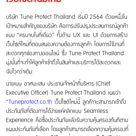
ติดต่อเรา
ความรับผิดต่อบุคคลภายนอก
ประกันภัยธุรกิจหยุดชะงัก
บริษัท Tune Protect Thailand เริ่มปี 2564 ด้วยหนึ่งใน
ประกันภัยทางทะเล และขนส่ง
เป้าหมายสำคัญของบริษัท คือการปรับปรุงประสบการณ์ลูกค้า
เกี่ยวกับ Tune Protect
ประกันอัคคีภัย
แบบ “ครบจบในที่เดียว” ทั้งด้าน UX และ UI ด้วยการสร้าง
เกี่ยวกับ Tune Protect
เว็บไซต์ใหม่ที่ตอบสนองความต้องการลูกค้า โดยการใช้งานที่
ประวัติองค์กร
สะดวกทุกช่องทางออนไลน์ ซึ่ง Tune Protect Thailand
การกำกับดูแลกิจการ
มุ่งมั่นที่จะทำให้ลูกค้าเข้าถึงในสินค้าและบริการได้สะดวกและ
รายงานประจำปี
ฉับไวกว่าเดิม
ข้อมูลสำคัญทางการเงิน
นายเบน อาศนะเสน ประธานเจ้าหน้าที่บริหาร (Chief
Executive Officer) Tune Protect Thailand เผยว่า
“
Tuneprotect.co.th
เว็ปไซต์ใหม่นี้ ลูกค้าจะสามารถเข้าถึง
ประกันภัยที่ต้องการได้ง่ายแค่คลิกแบบ Seamless
Experience คือซื้อประกันภัยแล้วรับความคุ้มครองทันทีตาม
แผนประกันภัยที่เลือก โดยลูกค้าสามารถเลือกความคุ้มครองที่