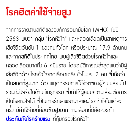
ติดต่อเรา
ความรับผิดต่อบุคคลภายนอก
โรคฮิตค่าใช้จ่ายสูง
ประกันภัยธุรกิจหยุดชะงัก
ประกันภัยทางทะเล และขนส่ง
เกี่ยวกับ Tune Protect
จากการรายงานสถิติขององค์การอนามัยโลก (WHO) ในปี
ประกันอัคคีภัย
2563 พบว่า กลุ่ม "โรคหัวใจ" และหลอดเลือดเป็นสาเหตุการ
เกี่ยวกับ Tune Protect
เสียชีวิตอันดับ 1 ของคนทั่วโลก หรือประมาณ 17.9 ล้านคน
ประวัติองค์กร
และจากสถิติในประเทศไทย พบผู้เสียชีวิตด้วยโรคหัวใจและ
การกำกับดูแลกิจการ
รายงานประจำปี
หลอดเลือดมากถึง 6 หมื่นราย โดยอุบัติการณ์ล่าสุดพบว่ามีผู้
ข้อมูลสำคัญทางการเงิน
เสียชีวิตด้วยโรคหัวใจขาดเลือดเฉลี่ยชั่วโมงละ 2 คน ซึ่งถือว่า
เป็นสถิติที่สูงมาก ด้วยพฤติกรรมการใช้ชีวิตของผู้คนเปลี่ยนไป
รวมถึงปัจจัยในด้านพันธุกรรม ซึ่งทำให้ผู้คนมีความเสี่ยงต่อการ
เป็นโรคหัวใจได้ ซึ่งในการรักษาพยาบาลของโรคหัวใจในแต่ละ
ครั้ง มีค่าใช้จ่ายที่ค่อนข้างสูงมาก ทางเลือกที่ดีคือควรทำ
ประกันภัยโรคร้ายแรง
ที่คุ้มครองโรคหัวใจ