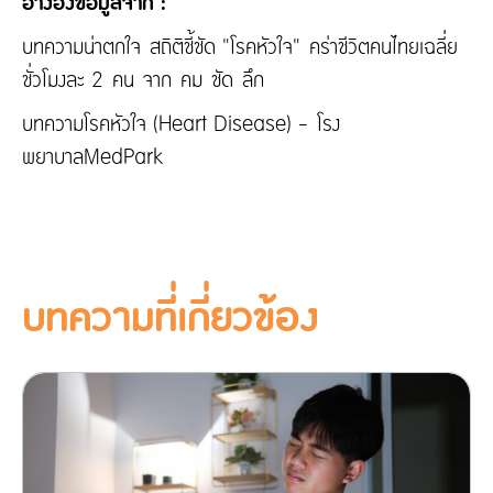
อ้างอิงข้อมูลจาก :
บทความน่าตกใจ สถิติชี้ชัด "โรคหัวใจ" คร่าชีวิตคนไทยเฉลี่ย
ชั่วโมงละ 2 คน จาก คม ชัด ลึก
บทความโรคหัวใจ (Heart Disease) - โรง
พยาบาลMedPark
บทความที่เกี่ยวข้อง