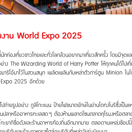
ลุยงาน World Expo 2025
่นักท่องเที่ยวชาวไทยและทั่วโลกล้วนอยากมาเที่ยวสักครั้ง โดยมีจุ
ย่าง The Wizarding World of Harry Potter ให้ทุกคนได้ไปเท
ริโอ้มาไว้ในสวนสนุก เพลิดเพลินกับเหล่าตัวการ์ตูน Minion ใน
orld Expo 2025 อีกด้วย
งไปถ่ายรูปอย่าง กูลิโกะแมน ป้ายไฟขนาดยักษ์ในย่านโดทงโบริซึ่งเป็นแหล
จะกินปลาหรืออาหารทะเลสดๆ ต้องห้ามพลาดโซนตลาดคุโรมงหรือตลาดป
ทาโกะยากิชื่อดังและร้านอาหารท้องถิ่นอีกมากมาย ตลอดจนแหล่งช้อปปิ้ง
กอเมริกันและร้านอาหารสไตล์อเมริกันที่เหล่าวัยรุ่นนิยมมา