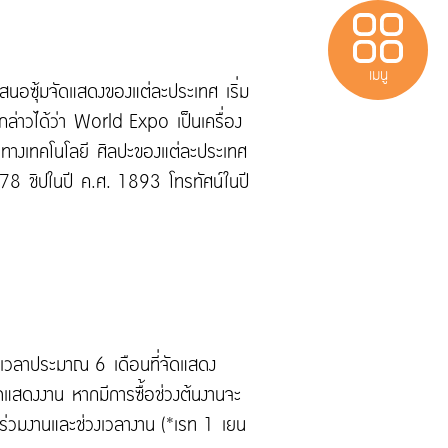
เมนู
นอซุ้มจัดแสดงของแต่ละประเทศ เริ่ม
 กล่าวได้ว่า World Expo เป็นเครื่อง
ทางเทคโนโลยี ศิลปะของแต่ละประเทศ
 1878 ชิปในปี ค.ศ. 1893 โทรทัศน์ในปี
เบาหวาน
Protect
ประกันสำหรับผู้มี
วีซ่าประเทศไทย
ยะเวลาประมาณ 6 เดือนที่จัดแสดง
แสดงงาน หากมีการซื้อช่วงต้นงานจะ
ร่วมงานและช่วงเวลางาน (*เรท 1 เยน
ติดต่อเรา