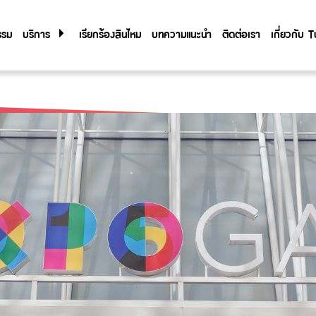
รรม
บริการ
เรียกร้องสินไหม
บทความแนะนำ
ติดต่อเรา
เกี่ยวกับ
เกี่ยวกับ
Tune Care
Tune Connect
ประวัติองค
Lounge Pass
การกำกับด
รายงานประ
ข้อมูลสำค