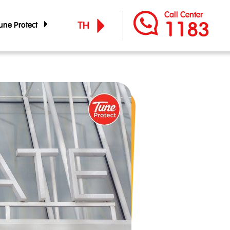
Call Center
1183
TH
 Tune Protect
 Tune Protect
EN
์กร
ูแลกิจการ
จำปี
ัญทางการเงิน