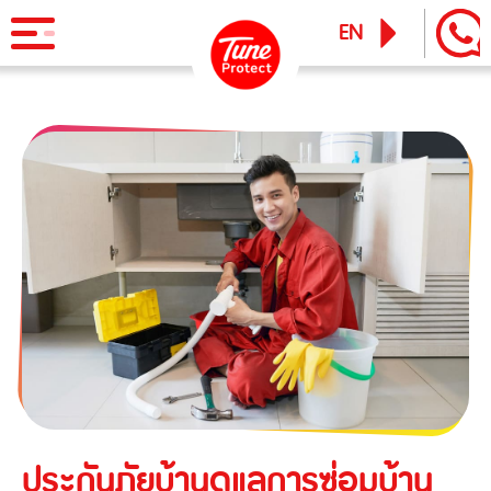
EN
TH
Product
Personal Insurance
News & Activity
Travel Insurance
Tune iPass
TuneTravel International Travel Insurance
Services
Business Insurance
Tune Care
Contractor/Erection All Risks Insurance
Claims Service
Tune Connect
Contractor's Plant All Risks Insurance
Lounge Pass
Industrial All Risks Insurance
Blog
Public Liability Insurance
ประกันภัยบ้านดูแลการซ่อมบ้าน
Business Interruption