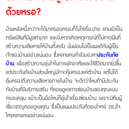
Contact Us
Marine and Transportation Insurance
ด้วยหรอ?
Fire Insurance
About Tune Protect
บ้านหลังหนึ่งกว่าจะได้มาครอบครองก็ไม่ใช่เรื่องง่าย แถมยังเป็น
ทรัพย์สินที่มีมูลค่ามาก และยิ่งหากเกิดเหตุการณ์ที่ไม่คาดฝันที่
About Tune Protect
สร้างความเสียหายให้บ้านทั้งหลัง นั่นย่อมไม่เป็นผลดีกับผู้เป็น
Company Profile
เจ้าของบ้านอย่างแน่นอน ซึ่งหลายคนกำลังมองหา
ประกันภัย
Corporate Governance
Annual Report
บ้าน
เพื่อสร้างความอุ่นใจในการพักอาศัยและใช้ชีวิตมากยิ่งขึ้น
Financials & Investments
แต่ประกันภัยบ้านส่วนใหญ่มักจะคุ้มครองแค่ตัวบ้าน แต่ไม่ได้
คุ้มครองถึงความเสียหายภายในบ้าน จะดีกว่าไหมถ้ามีประกัน
ภัยบ้านที่มีบริการเสริม ที่คอยดูแลการซ่อมบ้านของคุณแบบ
ครอบคลุม แม้จะเป็นมือใหม่ก็อุ่นใจเรื่องซ่อมบ้าน เพราะมีทีมผู้
เชี่ยวชาญคอยดูแลคุณ ซึ่งเป็นแผนประกันที่ตอบโจทย์ ตรงใจ
ใครหลายคนอย่างแน่นอน