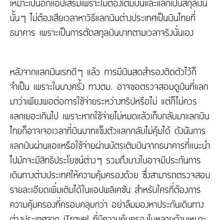
เหมาะเป็นอีกแอปเสริมเพราะไม่ต้องเติมเงินและแลกเป็นสกุลเงิน
นั้นๆ ไม่ต้องเสียเวลาหาวิธีแลกเงินต่างประเทศเป็นเงินไทยที่
ธนาคาร เพราะเป็นการตัดสกุลเงินบาทตามเวลาจริงนั่นเอง
หลังจากแลกเงินเรทดีๆ แล้ว การมีเงินสดสำรองติดตัวไว้ก็
จำเป็น เพราะในบางครั้ง ทางตม. อาจขอตรวจสอบดูเงินที่แลก
มาว่าเพียงพอต่อการใช้จ่ายระหว่างทริปหรือไม่ แต่ก็ไม่ควร
แลกเยอะเกินไป เพราะหากใช้จ่ายไม่หมดแล้วเก็บกลับมาแลกเงิน
ไทยก็อาจเจอเวลาที่เงินบาทแข็งตัวแลกกลับไม่คุ้มได้ ดังนัันการ
แลกเงินผ่านแอแหรือใช้จ่ายผ่านบัตรเติมเงินจากธนาคารที่แนะนำ
ไปมักจะมีสิทธิประโยชน์ต่างๆ รวมถึงบางใบอาจมีประกันการ
เดินทางต่างประเทศให้ความคุ้มครองด้วย ซึ่งสามารถตรวจสอบ
รายละเอียดเพิ่มเติมได้ในแอปพลิเคชัน สำหรับใครที่ต้องการ
ความคุ้มครองที่ครอบคลุมกว่า อย่าลืมมองหาประกันเดินทาง
ต่างประเทศจาก iTravel ที่มีความคุ้มครองในหลายด้านเหมาะ