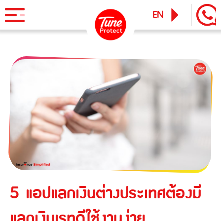
EN
TH
Product
Personal Insurance
News & Activity
Travel Insurance
Tune iPass
TuneTravel International Travel Insurance
Services
Business Insurance
Tune Care
Contractor/Erection All Risks Insurance
Claims Service
Tune Connect
Contractor's Plant All Risks Insurance
Lounge Pass
Industrial All Risks Insurance
5 แอปแลกเงินต่างประเทศต้องมี
Blog
Public Liability Insurance
แลกเงินเรทดีใช้งานง่าย
Business Interruption