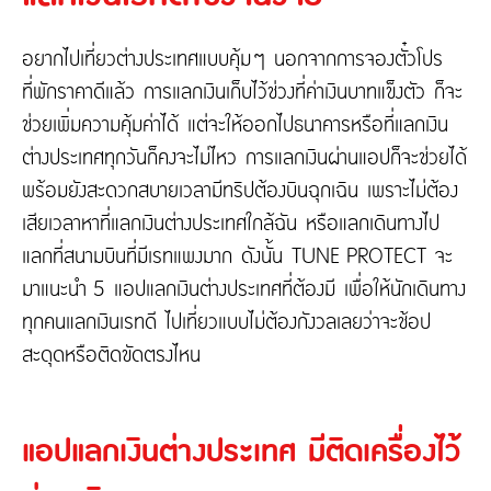
Contact Us
Marine and Transportation Insurance
Fire Insurance
อยากไปเที่ยวต่างประเทศแบบคุ้มๆ นอกจากการจองตั๋วโปร
ที่พักราคาดีแล้ว การแลกเงินเก็บไว้ช่วงที่ค่าเงินบาทแข็งตัว ก็จะ
About Tune Protect
ช่วยเพิ่มความคุ้มค่าได้ แต่จะให้ออกไปธนาคารหรือที่แลกเงิน
About Tune Protect
ต่างประเทศทุกวันก็คงจะไม่ไหว การแลกเงินผ่านแอปก็จะช่วยได้
Company Profile
พร้อมยังสะดวกสบายเวลามีทริปต้องบินฉุกเฉิน เพราะไม่ต้อง
Corporate Governance
เสียเวลาหาที่แลกเงินต่างประเทศใกล้ฉัน หรือแลกเดินทางไป
Annual Report
แลกที่สนามบินที่มีเรทแพงมาก ดังนั้น TUNE PROTECT จะ
Financials & Investments
มาแนะนำ 5 แอปแลกเงินต่างประเทศที่ต้องมี เพื่อให้นักเดินทาง
ทุกคนแลกเงินเรทดี ไปเที่ยวแบบไม่ต้องกังวลเลยว่าจะช้อป
สะดุดหรือติดขัดตรงไหน
แอปแลกเงินต่างประเทศ มีติดเครื่องไว้